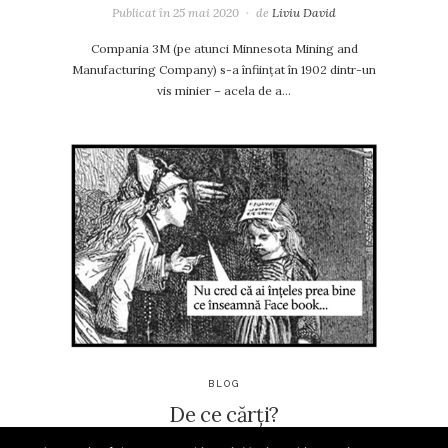
Publicat în
25 mai 2020
de
Liviu David
Compania 3M (pe atunci Minnesota Mining and
Manufacturing Company) s-a înființat în 1902 dintr-un
vis minier – acela de a…
BLOG
De ce cărți?
Publicat în
8 august 2017
de
Liviu David