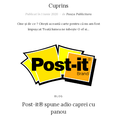
Cuprins
Publicat în
1 iunie 2020
de
Pauza Publicitara
Cine și de ce ? Citeşti această carte pentru că nu am fost
împuşcat Toată lumea ne iubeşte O ef si…
BLOG
Post-it® spune adio caprei cu
panou